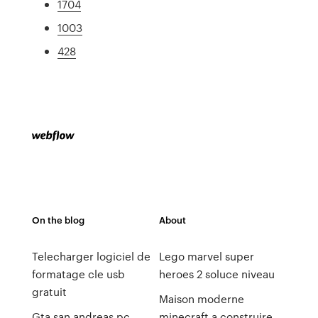
1704
1003
428
On the blog
About
Telecharger logiciel de
Lego marvel super
formatage cle usb
heroes 2 soluce niveau
gratuit
Maison moderne
Gta san andreas pc
minecraft a construire